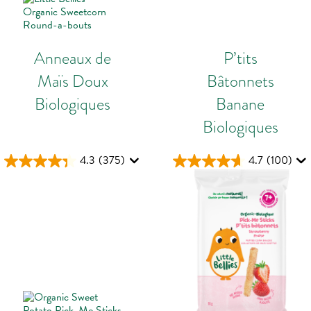
Anneaux de
P’tits
Maïs Doux
Bâtonnets
Biologiques
Banane
Biologiques
4.3
(375)
4.7
(100)