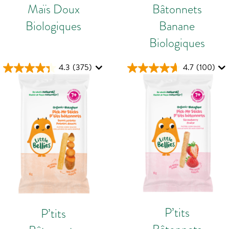
Maïs Doux
Bâtonnets
Biologiques
Banane
Biologiques
4.3
(375)
4.7
(100)
P’tits
P’tits