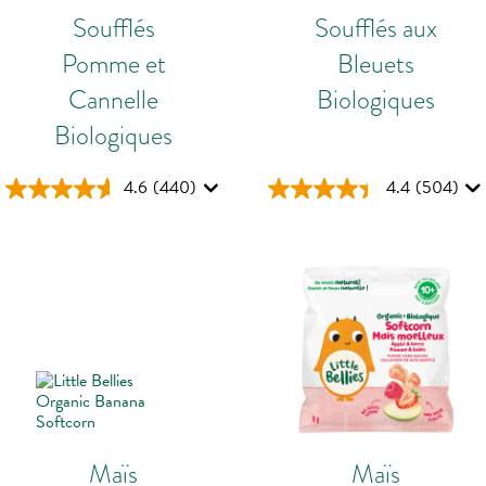
Soufflés
Soufflés aux
Pomme et
Bleuets
Cannelle
Biologiques
Biologiques
4.6
(440)
4.4
(504)
Maïs
Maïs