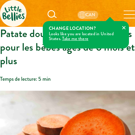
CAN
CHANGE LOCATION?
Patate douce : Idées et recettes
Looks like you are located in United
States.
Take me there
pour les bébés âgés de 6 mois et
plus
Temps de lecture:
5 min